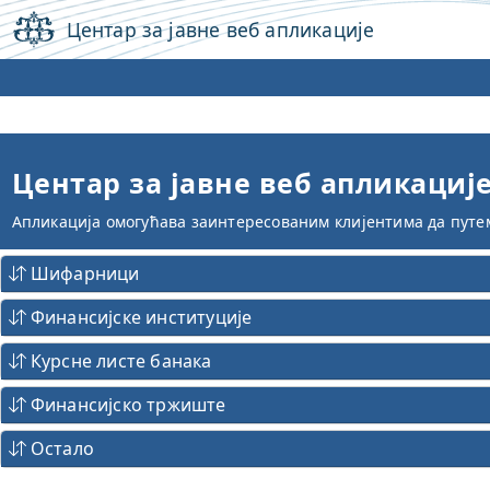
Центар за јавне веб апликације
Центар за јавне веб апликациј
Апликација омогућава заинтересованим клијентима да путем
Шифарници
Финансијске институције
Курсне листе банака
Финансијско тржиште
Остало