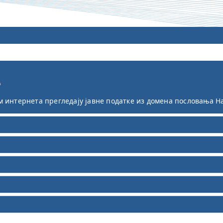
е
 интернета прегледају јавне податке из домена пословања Н