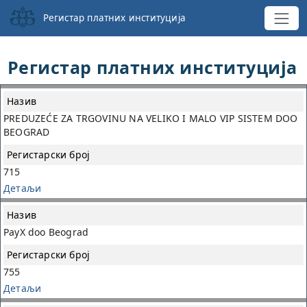
Регистар платних институција
Регистар платних институција
Назив
PREDUZEĆE ZA TRGOVINU NA VELIKO I MALO VIP SISTEM DOO
Регистарски
BEOGRAD
број
715
Детаљи
PayX doo Beograd
755
Детаљи