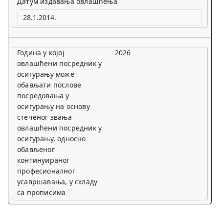
Датум издавања овлашћења
Година у којој
2026
овлашћени посредник у
осигурању може
обављати послове
посредовања у
осигурању на основу
стеченог звања
овлашћени посредник у
осигурању, односно
обављеног
континуираног
професионалног
усавршавања, у складу
са прописима