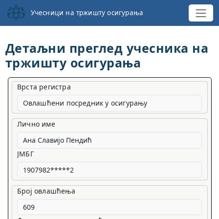
Учесници на тржишту осигурања
Детаљни преглед учесника на
тржишту осигурања
Врста регистра
Овлашћени посредник у осигурању
Лично име
ЈМБГ
Број овлашћења