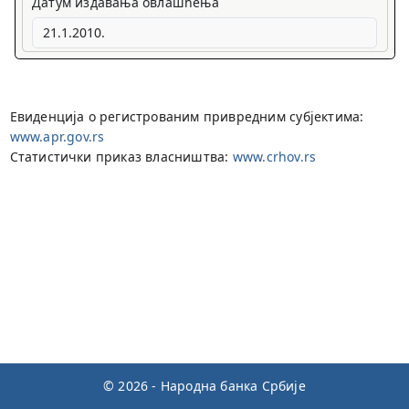
Датум издавања овлашћења
Евиденција о регистрованим привредним субјектима:
www.apr.gov.rs
Статистички приказ власништва:
www.crhov.rs
© 2026 - Народна банка Србије