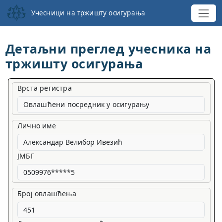
Учесници на тржишту осигурања
Детаљни преглед учесника на
тржишту осигурања
Врста регистра
Овлашћени посредник у осигурању
Лично име
ЈМБГ
Број овлашћења