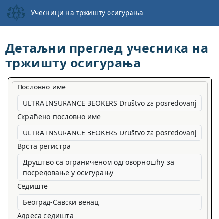
Учесници на тржишту осигурања
Детаљни преглед учесника на
тржишту осигурања
Пословно име
Скраћено пословно име
Врста регистра
Друштво са ограниченом одговорношћу за
посредовање у осигурању
Седиште
Адреса седишта