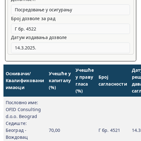
Број дозволе за рад
Датум издавања дозволе
Учешће
Дат
Оснивачи/
Учешће у
у праву
Број
реш
Квалификовани
капиталу
гласа
сагласности
дав
имаоци
(%)
(%)
саг
Пословно име:
OFID Consulting
d.o.o. Beograd
Седиште:
Београд -
70,00
Г бр. 4521
14.3
Вождовац