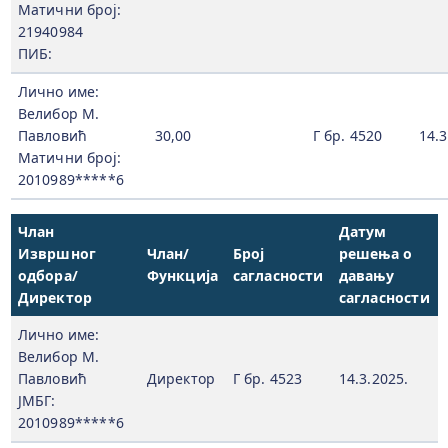
Матични број:
21940984
ПИБ:
Лично име:
Велибор М.
Павловић
30,00
Г бр. 4520
14.3
Матични број:
2010989*****6
Члан
Датум
Извршног
Члан/
Број
решења о
одбора/
Функција
сагласности
давању
Директор
сагласности
Лично име:
Велибор М.
Павловић
Директор
Г бр. 4523
14.3.2025.
ЈМБГ:
2010989*****6