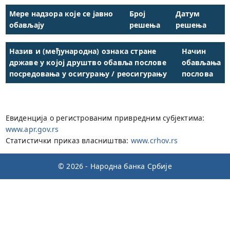
Мере надзора које се јавно
Број
Датум
обављају
решења
решења
Назив и (међународна) ознака стране
Начин
државе у којој друштво обавља послове
обављања
посредовања у осигурању / реосигурању
послова
Евиденција о регистрованим привредним субјектима:
www.apr.gov.rs
Статистички приказ власништва:
www.crhov.rs
© 2026 - Народна банка Србије