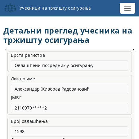
Учесници на тржишту осигурања
Детаљни преглед учесника на
тржишту осигурања
Врста регистра
Овлашћени посредник у осигурању
Лично име
ЈМБГ
Број овлашћења