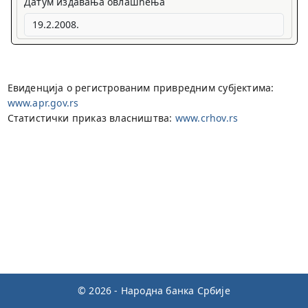
Датум издавања овлашћења
Евиденција о регистрованим привредним субјектима:
www.apr.gov.rs
Статистички приказ власништва:
www.crhov.rs
© 2026 - Народна банка Србије