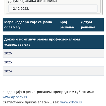
Датум издавања овлашћења
Мере надзора које се јавно
Број
Датум
обављају
решења
решења
Доказ о континуираном професионалном
усавршавањау
2026
2025
2024
Евиденција о регистрованим привредним субјектима:
www.apr.gov.rs
Статистички приказ власништва:
www.crhov.rs