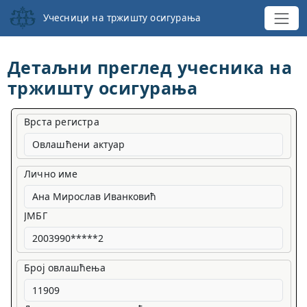
Учесници на тржишту осигурања
Детаљни преглед учесника на
тржишту осигурања
Врста регистра
Овлашћени актуар
Лично име
ЈМБГ
Број овлашћења