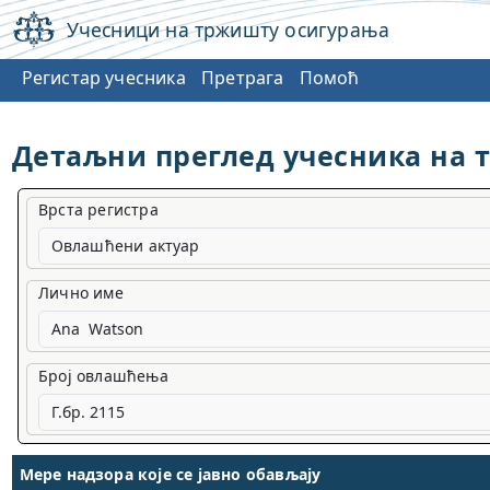
Учесници на тржишту осигурања
Регистар учесника
Претрага
Помоћ
Детаљни преглед учесника на 
Врста регистра
Овлашћени актуар
Лично име
Број овлашћења
Мере надзора које се јавно обављају