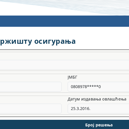
тржишту осигурања
ЈМБГ
Датум издавања овлашћења
Број решења