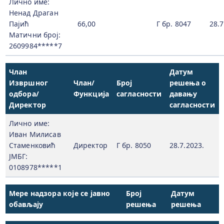
Лично име:
Ненад Драган
Пајић
66,00
Г бр. 8047
28.7
Матични број:
2609984*****7
Члан
Датум
Извршног
Члан/
Број
решења о
одбора/
Функција
сагласности
давању
Директор
сагласности
Лично име:
Иван Милисав
Стаменковић
Директор
Г бр. 8050
28.7.2023.
ЈМБГ:
0108978*****1
Мере надзора које се јавно
Број
Датум
обављају
решења
решења