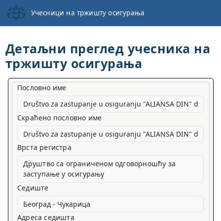
Учесници на тржишту осигурања
Детаљни преглед учесника на
тржишту осигурања
Пословно име
Скраћено пословно име
Врста регистра
Друштво са ограниченом одговорношћу за
заступање у осигурању
Седиште
Адреса седишта