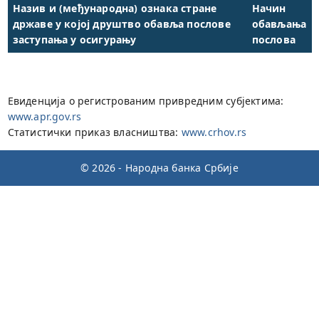
Назив и (међународна) ознака стране
Начин
државе у којој друштво обавља послове
обављања
заступања у осигурању
послова
Евиденција о регистрованим привредним субјектима:
www.apr.gov.rs
Статистички приказ власништва:
www.crhov.rs
© 2026 - Народна банка Србије