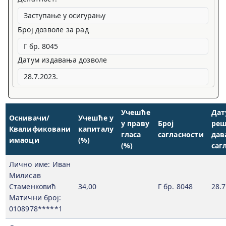
Број дозволе за рад
Датум издавања дозволе
Учешће
Дат
Оснивачи/
Учешће у
у праву
Број
реш
Квалификовани
капиталу
гласа
сагласности
дав
имаоци
(%)
(%)
саг
Лично име: Иван
Милисав
Стаменковић
34,00
Г бр. 8048
28.7
Матични број:
0108978*****1