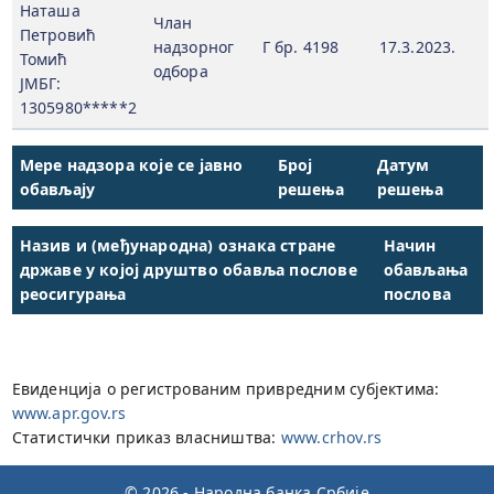
Наташа
Члан
Петровић
надзорног
Г бр. 4198
17.3.2023.
Томић
одбора
ЈМБГ:
1305980*****2
Мере надзора које се јавно
Број
Датум
обављају
решења
решења
Назив и (међународна) ознака стране
Начин
државе у којој друштво обавља послове
обављања
реосигурања
послова
Евиденција о регистрованим привредним субјектима:
www.apr.gov.rs
Статистички приказ власништва:
www.crhov.rs
© 2026 - Народна банка Србије