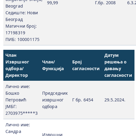
99,99
Г.бр. 2008
6.3.
Beograd
Седиште: Нови
Београд
Матични број:
17198319
ПИБ: 100001175
Члан
Датум
Извршног
Члан/
Број
решења о
одбора/
Функција
сагласности
давању
Директор
сагласности
Лично име:
Бошко
Председник
Петровић
извршног
Г бр. 6454
29.5.2024.
ЈМБГ:
одбора
2703975*****3
Лично име:
Сандра
Извршни