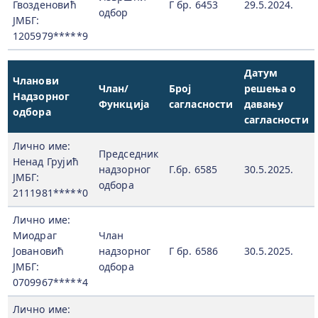
Гвозденовић
Г бр. 6453
29.5.2024.
одбор
ЈМБГ:
1205979*****9
Датум
Чланови
Члан/
Број
решења о
Надзорног
Функција
сагласности
давању
одбора
сагласности
Лично име:
Председник
Ненад Грујић
надзорног
Г.бр. 6585
30.5.2025.
ЈМБГ:
одбора
2111981*****0
Лично име:
Миодраг
Члан
Јовановић
надзорног
Г бр. 6586
30.5.2025.
ЈМБГ:
одбора
0709967*****4
Лично име: