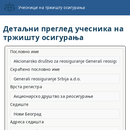
Учесници на тржишту осигурања
Детаљни преглед учесника на
тржишту осигурања
Пословно име
Скраћено пословно име
Врста регистра
Акционарско друштво за реосигурање
Седиште
Адреса седишта