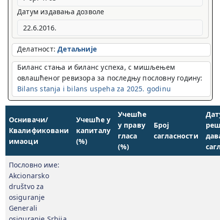
Датум издавања дозволе
Делатност:
Детаљније
Биланс стања и биланс успеха, с мишљењем
овлашћеног ревизора за последњу пословну годину:
Bilans stanja i bilans uspeha za 2025. godinu
Учешће
Дат
Оснивачи/
Учешће у
у праву
Број
реш
Квалификовани
капиталу
гласа
сагласности
дав
имаоци
(%)
(%)
саг
Пословно име:
Akcionarsko
društvo za
osiguranje
Generali
osiguranje Srbija,