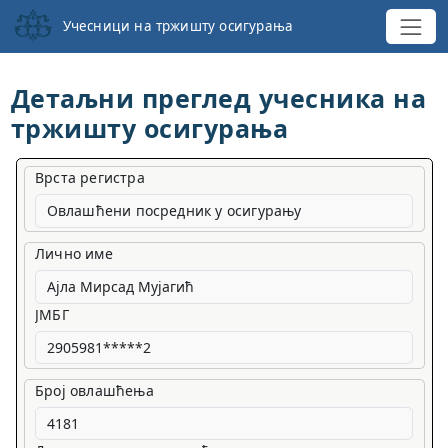
Учесници на тржишту осигурања
Детаљни преглед учесника на
тржишту осигурања
Врста регистра
Овлашћени посредник у осигурању
Лично име
ЈМБГ
Број овлашћења