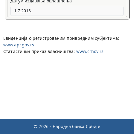
Датум издавања овлашћења
Евиденција о регистрованим привредним субјектима:
www.apr.gov.rs
Статистички приказ власништва:
www.crhov.rs
© 2026 - Народна банка Србије