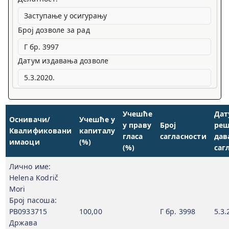
Број дозволе за рад
Датум издавања дозволе
Учешће
Дат
Оснивачи/
Учешће у
у праву
Број
реш
Квалификовани
капиталу
гласа
сагласности
дав
имаоци
(%)
(%)
саг
Лично име:
Helena Kodrič
Mori
Број пасоша:
PB0933715
100,00
Г бр. 3998
5.3.
Држава