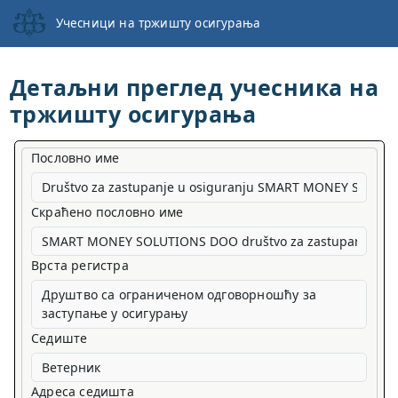
Учесници на тржишту осигурања
Детаљни преглед учесника на
тржишту осигурања
Пословно име
Скраћено пословно име
Врста регистра
Друштво са ограниченом одговорношћу за
заступање у осигурању
Седиште
Адреса седишта