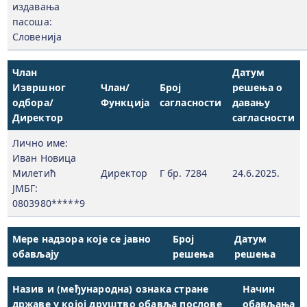
издавања
пасоша:
Словенија
Члан
Датум
Извршног
Члан/
Број
решења о
одбора/
Функција
сагласности
давању
Директор
сагласности
Лично име:
Иван Новица
Милетић
Директор
Г бр. 7284
24.6.2025.
ЈМБГ:
0803980*****9
Мере надзора које се јавно
Број
Датум
обављају
решења
решења
Назив и (међународна) ознака стране
Начин
државе у којој друштво обавља послове
обављања