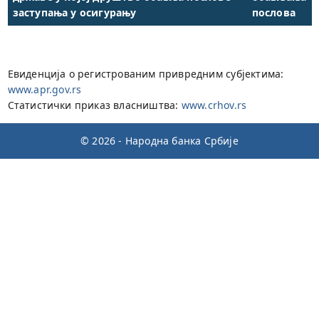
заступања у осигурању
послова
Евиденција о регистрованим привредним субјектима:
www.apr.gov.rs
Статистички приказ власништва:
www.crhov.rs
© 2026 - Народна банка Србије