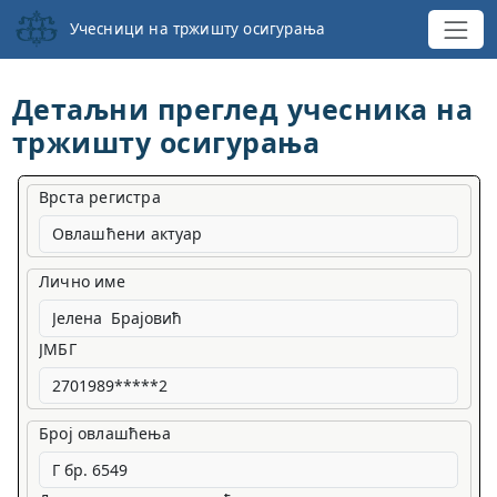
Учесници на тржишту осигурања
Детаљни преглед учесника на
тржишту осигурања
Врста регистра
Овлашћени актуар
Лично име
ЈМБГ
Број овлашћења