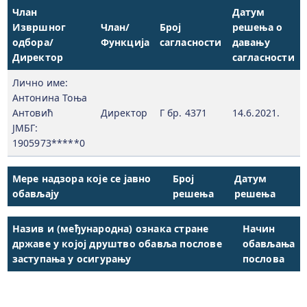
Члан
Датум
Извршног
Члан/
Број
решења о
одбора/
Функција
сагласности
давању
Директор
сагласности
Лично име:
Антонина Тоња
Антовић
Директор
Г бр. 4371
14.6.2021.
ЈМБГ:
1905973*****0
Мере надзора које се јавно
Број
Датум
обављају
решења
решења
Назив и (међународна) ознака стране
Начин
државе у којој друштво обавља послове
обављања
заступања у осигурању
послова