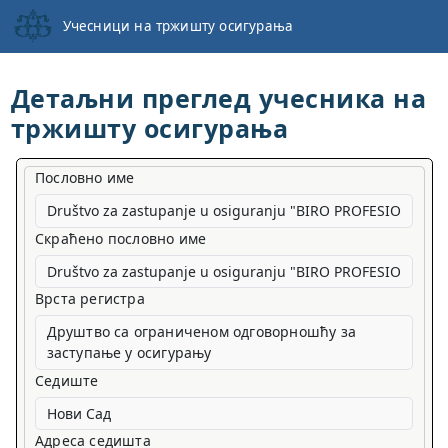
Учесници на тржишту осигурања
Детаљни преглед учесника на
тржишту осигурања
Пословно име
Скраћено пословно име
Врста регистра
Друштво са ограниченом одговорношћу за
заступање у осигурању
Седиште
Адреса седишта