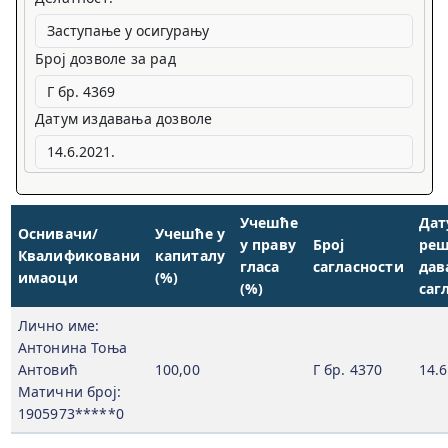
Број дозволе за рад
Датум издавања дозволе
Учешће
Дат
Оснивачи/
Учешће у
у праву
Број
реш
Квалификовани
капиталу
гласа
сагласности
дав
имаоци
(%)
(%)
саг
Лично име:
Антонина Тоња
Антовић
100,00
Г бр. 4370
14.6
Матични број:
1905973*****0