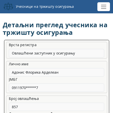
Учесници на тржишту осигурања
Детаљни преглед учесника на
тржишту осигурања
Врста регистра
Овлашћени заступник у осигурању
Лично име
ЈМБГ
Број овлашћења