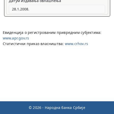
Датум издавања овлашћења
Евиденција о регистрованим привредним субјектима:
www.apr.gov.rs
Статистички приказ власништва:
www.crhov.rs
© 2026 - Народна банка Србије