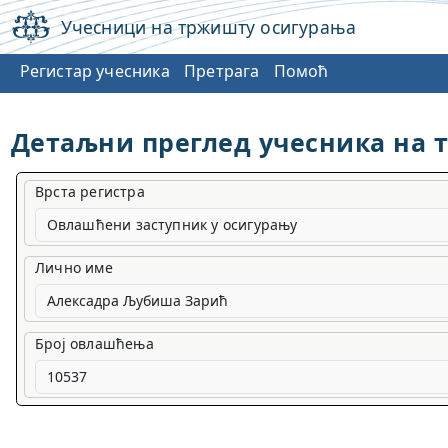
Учесници на тржишту осигурања
Регистар учесника
Претрага
Помоћ
Детаљни преглед учесника на 
Врста регистра
Овлашћени заступник у осигурању
Лично име
Број овлашћења