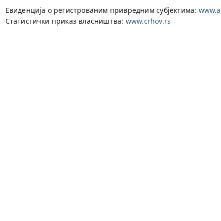
Евиденција о регистрованим привредним субјектима:
www.ap
Статистички приказ власништва:
www.crhov.rs