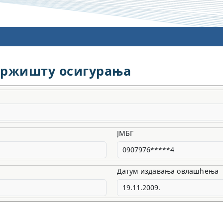
тржишту осигурања
ЈМБГ
Датум издавања овлашћења