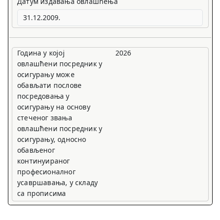
Датум издавања овлашћења
Година у којој
2026
овлашћени посредник у
осигурању може
обављати послове
посредовања у
осигурању на основу
стеченог звања
овлашћени посредник у
осигурању, односно
обављеног
континуираног
професионалног
усавршавања, у складу
са прописима