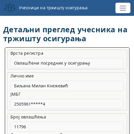
Учесници на тржишту осигурања
Детаљни преглед учесника на
тржишту осигурања
Врста регистра
Овлашћени посредник у осигурању
Лично име
ЈМБГ
Број овлашћења