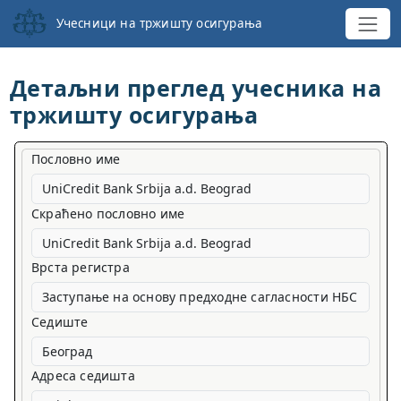
Учесници на тржишту осигурања
Детаљни преглед учесника на
тржишту осигурања
Пословно име
Скраћено пословно име
Врста регистра
Заступање на основу предходне сагласности НБС
Седиште
Адреса седишта