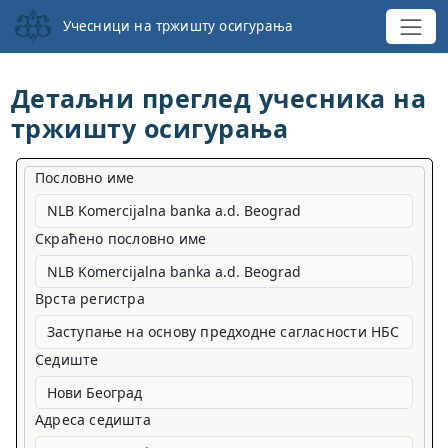
Учесници на тржишту осигурања
Детаљни преглед учесника на
тржишту осигурања
Пословно име
Скраћено пословно име
Врста регистра
Заступање на основу предходне сагласности НБС
Седиште
Адреса седишта