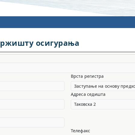
тржишту осигурања
Врста регистра
Заступање на основу предх
Адреса седишта
Телефакс