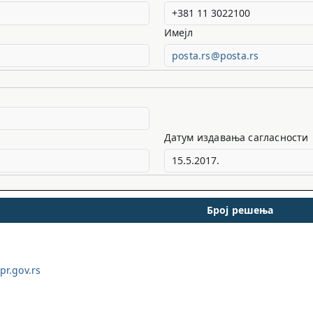
Имејл
posta.rs@posta.rs
Датум издавања сагласности
Број решења
r.gov.rs