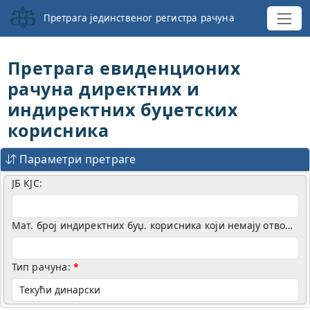
Претрага јединственог регистра рачуна
Претрага евиденционих
рачуна директних и
индиректних буџетских
корисника
Параметри претраге
ЈБ КЈС:
Мат. број индиректних буџ. корисника који немају отворене евиденционе рачуне у УТ:
Тип рачуна: