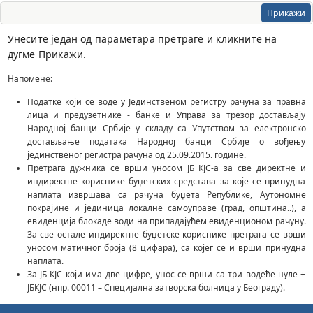
Прикажи
Унесите један од параметара претраге и кликните на
дугме Прикажи.
Напомене:
Податке који се воде у Јединственом регистру рачуна за правна
лица и предузетнике - банке и Управа за трезор достављају
Народној банци Србије у складу са Упутством за електронско
достављање података Народној банци Србије о вођењу
јединственог регистра рачуна од 25.09.2015. године.
Претрага дужника се врши уносом ЈБ КЈС-а за све директне и
индиректне кориснике буџетских средстава за које се принудна
наплата извршава са рачуна буџета Републике, Аутономне
покрајине и јединица локалне самоуправе (град, општина..), а
евиденција блокаде води на припадајућем евиденционом рачуну.
За све остале индиректне буџетске кориснике претрага се врши
уносом матичног броја (8 цифара), са којег се и врши принудна
наплата.
За ЈБ КЈС који има две цифре, унос се врши са три водеће нуле +
ЈБКЈС (нпр. 00011 – Специјална затворска болница у Београду).