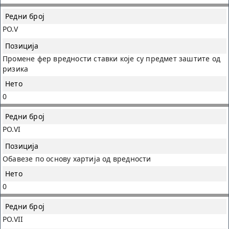
PO.V
Промене фер вредности ставки које су предмет заштите од
ризика
0
PO.VI
Обавезе по основу хартија од вредности
0
PO.VII