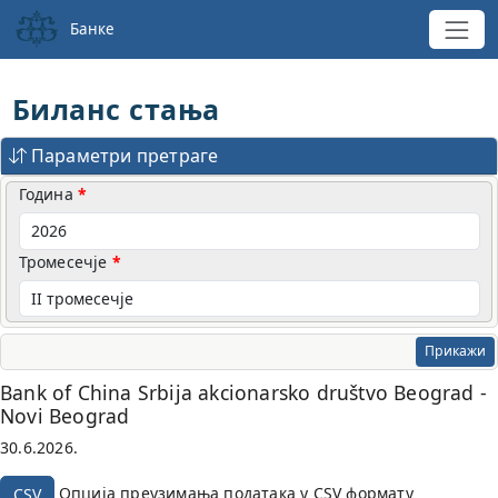
Банке
Биланс стања
Параметри претраге
Година
Тромесечје
Прикажи
Bank of China Srbija akcionarsko društvo Beograd -
Novi Beograd
30.6.2026.
Опција преузимања података у CSV формату
CSV