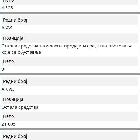
4.535
A.XVI
Стална средства намењена продаји и средства пословања
које се обуставља
0
A.XVII
Остала средства
21.005