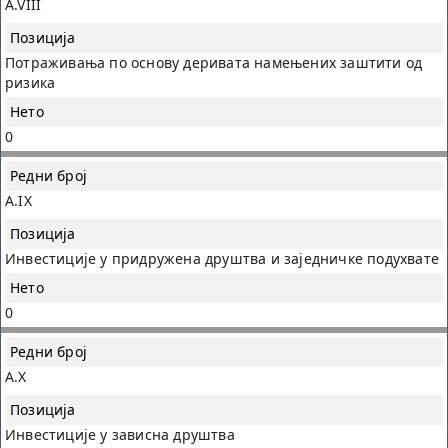
A.VIII
Потраживања по основу деривата намењених заштити од
ризика
0
A.IX
Инвестиције у придружена друштва и заједничке подухвате
0
A.X
Инвестиције у зависна друштва