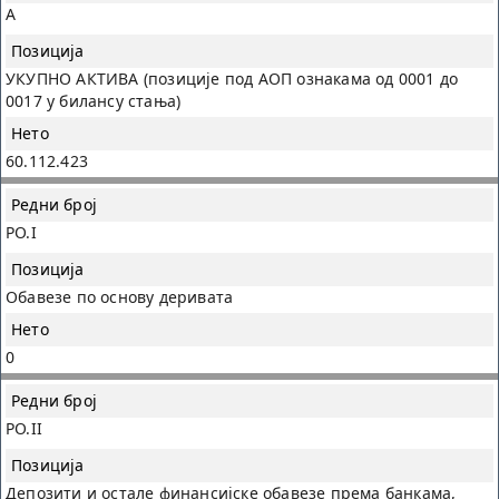
A
УКУПНО АКТИВА (позиције под АОП ознакама од 0001 до
0017 у билансу стања)
60.112.423
PO.I
Обавезе по основу деривата
0
PO.II
Депозити и остале финансијске обавезе према банкама,