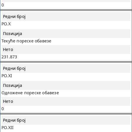
0
PO.X
Текуће пореске обавезе
231.873
PO.XI
Одложене пореске обавезе
0
PO.XII