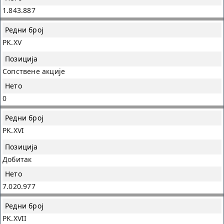
1.843.887
PK.XV
Сопствене акције
0
PK.XVI
Добитак
7.020.977
PK.XVII