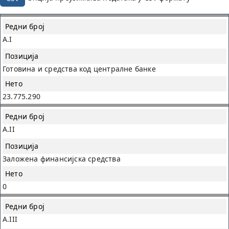
Редни
број
A.I
Позиција
Готовина и средства код централне банке
Нето
23.775.290
A.II
Заложена финансијска средства
0
A.III