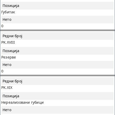
Губитак
0
PK.XVIII
Резерве
0
PK.XIX
Нереализовани губици