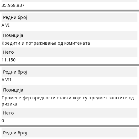
35.958.837
A.VI
Кредити и потраживања од комитената
11.150
A.VII
Промене фер вредности ставки које су предмет заштите од
ризика
0