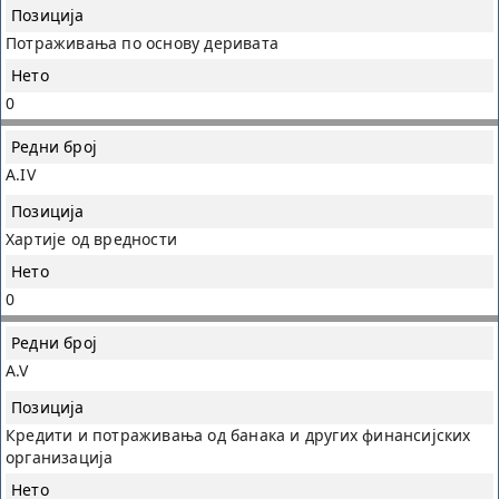
Потраживања по основу деривата
0
A.IV
Хартије од вредности
0
A.V
Кредити и потраживања од банака и других финансијских
организација