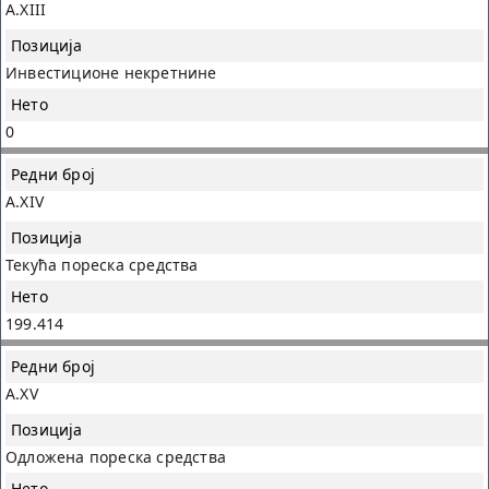
A.XIII
Инвестиционе некретнине
0
A.XIV
Текућа пореска средства
199.414
A.XV
Одложена пореска средства