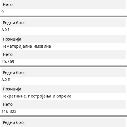
0
A.XI
Нематеријална имовина
25.869
A.XII
Некретнине, постројења и опрема
116.323