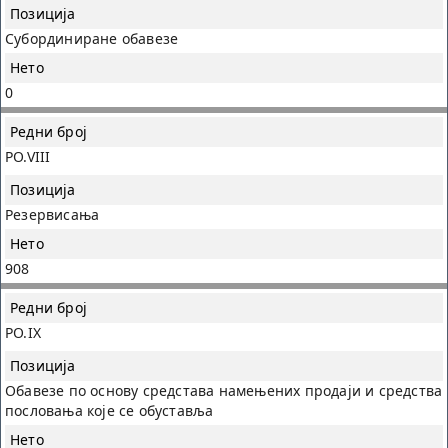
Субординиране обавезе
0
PO.VIII
Резервисања
908
PO.IX
Обавезе по основу средстава намењених продаји и средства
пословања које се обуставља