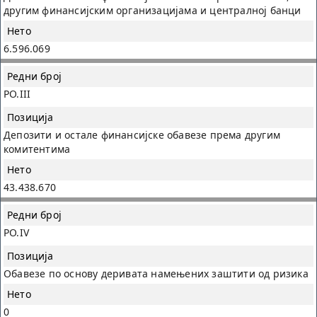
другим финансијским организацијама и централној банци
6.596.069
PO.III
Депозити и остале финансијске обавезе према другим
комитентима
43.438.670
PO.IV
Обавезе по основу деривата намењених заштити од ризика
0