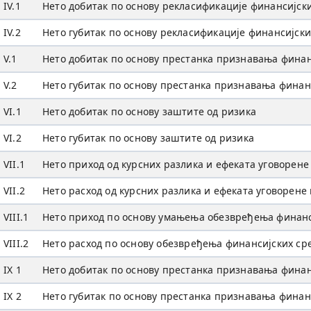
IV.1
Нето добитак по основу рекласификације финансијск
IV.2
Нето губитак по основу рекласификације финансијск
V.1
Нето добитак по основу престанка признавања финанс
V.2
Нето губитак по основу престанка признавања финанс
VI.1
Нето добитак по основу заштитe од ризика
VI.2
Нето губитак по основу заштитe од ризика
VII.1
Нето приход од курсних разлика и ефеката уговорене
VII.2
Нето расход од курсних разлика и ефеката уговорене 
VIII.1
Нето приход по основу умањења обезвређења финансиј
VIII.2
Нето расход по основу обезвређења финансијских сре
IX 1
Нето добитак по основу престанка признавања финанс
IX 2
Нето губитак по основу престанка признавања финанс