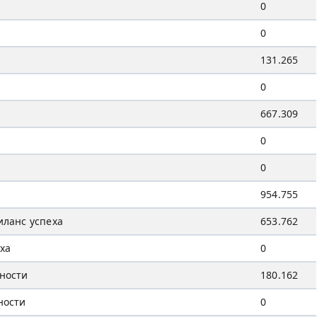
0
0
131.265
0
667.309
0
0
954.755
иланс успеха
653.762
еха
0
дности
180.162
ности
0