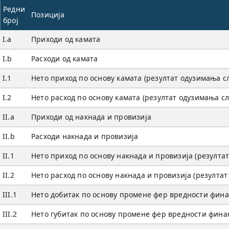
Редни
Позиција
број
I.a
Приходи од камата
I.b
Расходи од камата
I.1
Нето приход по основу камата (резултат одузимања сл
I.2
Нето расход по основу камата (резултат одузимања сл
II.a
Приходи од накнада и провизија
II.b
Расходи накнада и провизија
II.1
Нето приход по основу накнада и провизија (резултат
II.2
Нето расход по основу накнада и провизија (резултат
III.1
Нето добитак по основу промене фер вредности фина
III.2
Нето губитак по основу промене фер вредности фина