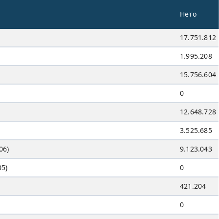
Нето
17.751.812
1.995.208
15.756.604
0
12.648.728
3.525.685
06)
9.123.043
05)
0
421.204
0