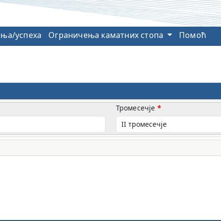
ања/успеха
Ограничења каматних стопа
Помоћ
Тромесечје