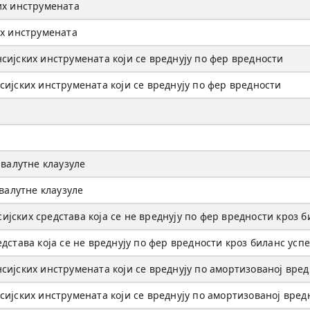
их инструмената
их инструмената
ијских инструмената који се вреднују по фер вредности
ијских инструмената који се вреднују по фер вредности
 валутне клаузуле
валутне клаузуле
ских средстава која се не вреднују по фер вредности кроз б
дстава која се не вреднују по фер вредности кроз биланс усп
ијских инструмената који се вреднују по амортизованој вре
ијских инструмената који се вреднују по амортизованој вред